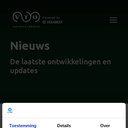
Nieuws
De laatste ontwikkelingen en
updates
Naar nieuwsoverzicht
Toestemming
Details
Over