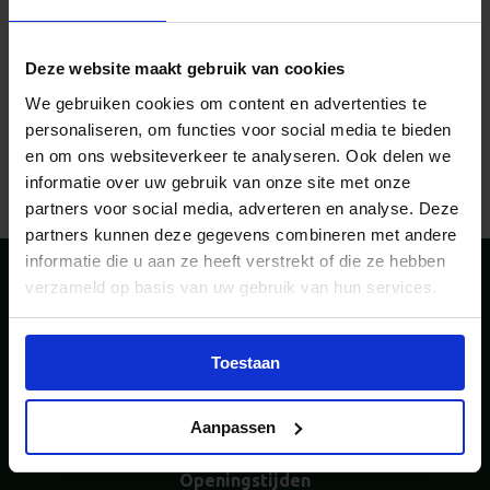
Deze website maakt gebruik van cookies
Theoriemodule LZV
We gebruiken cookies om content en advertenties te
personaliseren, om functies voor social media te bieden
06-11-2025
en om ons websiteverkeer te analyseren. Ook delen we
informatie over uw gebruik van onze site met onze
partners voor social media, adverteren en analyse. Deze
partners kunnen deze gegevens combineren met andere
informatie die u aan ze heeft verstrekt of die ze hebben
verzameld op basis van uw gebruik van hun services.
Toestaan
Bezoekadres
Postadres
De Dieze 22
Postbus 221
5684 PT Best
5680 AE Best
Aanpassen
+31 (0)40 - 214 00 80
info@vekabest.nl
Openingstijden