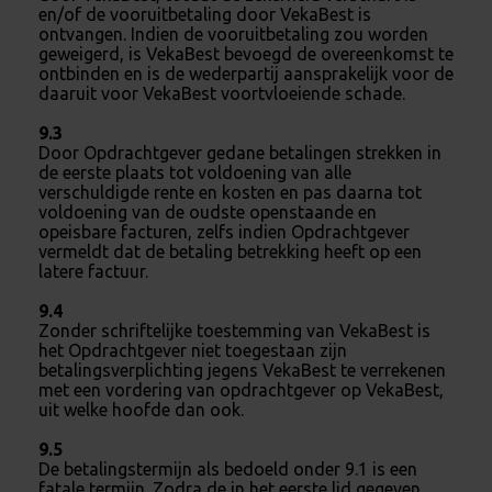
en/of de vooruitbetaling door VekaBest is
ontvangen. Indien de vooruitbetaling zou worden
geweigerd, is VekaBest bevoegd de overeenkomst te
ontbinden en is de wederpartij aansprakelijk voor de
daaruit voor VekaBest voortvloeiende schade.
9.3
Door Opdrachtgever gedane betalingen strekken in
de eerste plaats tot voldoening van alle
verschuldigde rente en kosten en pas daarna tot
voldoening van de oudste openstaande en
opeisbare facturen, zelfs indien Opdrachtgever
vermeldt dat de betaling betrekking heeft op een
latere factuur.
9.4
Zonder schriftelijke toestemming van VekaBest is
het Opdrachtgever niet toegestaan zijn
betalingsverplichting jegens VekaBest te verrekenen
met een vordering van opdrachtgever op VekaBest,
uit welke hoofde dan ook.
9.5
De betalingstermijn als bedoeld onder 9.1 is een
fatale termijn. Zodra de in het eerste lid gegeven