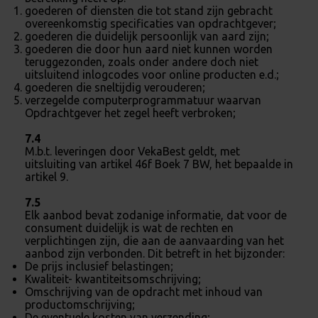
goederen of diensten die tot stand zijn gebracht
overeenkomstig specificaties van opdrachtgever;
goederen die duidelijk persoonlijk van aard zijn;
goederen die door hun aard niet kunnen worden
teruggezonden, zoals onder andere doch niet
uitsluitend inlogcodes voor online producten e.d.;
goederen die sneltijdig verouderen;
verzegelde computerprogrammatuur waarvan
Opdrachtgever het zegel heeft verbroken;
7.4
M.b.t. leveringen door VekaBest geldt, met
uitsluiting van artikel 46f Boek 7 BW, het bepaalde in
artikel 9.
7.5
Elk aanbod bevat zodanige informatie, dat voor de
consument duidelijk is wat de rechten en
verplichtingen zijn, die aan de aanvaarding van het
aanbod zijn verbonden. Dit betreft in het bijzonder:
De prijs inclusief belastingen;
Kwaliteit- kwantiteitsomschrijving;
Omschrijving van de opdracht met inhoud van
productomschrijving;
De eventuele kosten van verzending;