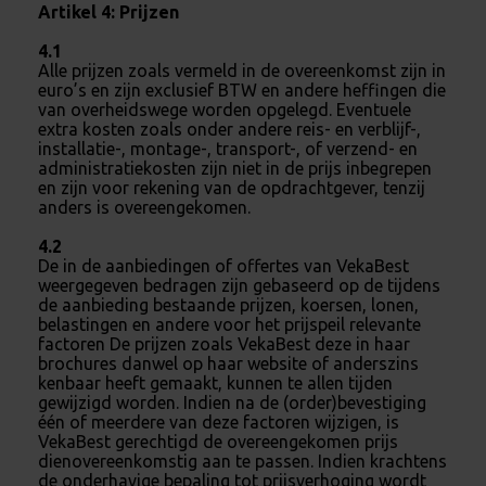
Artikel 4: Prijzen
4.1
Alle prijzen zoals vermeld in de overeenkomst zijn in
euro’s en zijn exclusief BTW en andere heffingen die
van overheidswege worden opgelegd. Eventuele
extra kosten zoals onder andere reis- en verblijf-,
installatie-, montage-, transport-, of verzend- en
administratiekosten zijn niet in de prijs inbegrepen
en zijn voor rekening van de opdrachtgever, tenzij
anders is overeengekomen.
4.2
De in de aanbiedingen of offertes van VekaBest
weergegeven bedragen zijn gebaseerd op de tijdens
de aanbieding bestaande prijzen, koersen, lonen,
belastingen en andere voor het prijspeil relevante
factoren De prijzen zoals VekaBest deze in haar
brochures danwel op haar website of anderszins
kenbaar heeft gemaakt, kunnen te allen tijden
gewijzigd worden. Indien na de (order)bevestiging
één of meerdere van deze factoren wijzigen, is
VekaBest gerechtigd de overeengekomen prijs
dienovereenkomstig aan te passen. Indien krachtens
de onderhavige bepaling tot prijsverhoging wordt