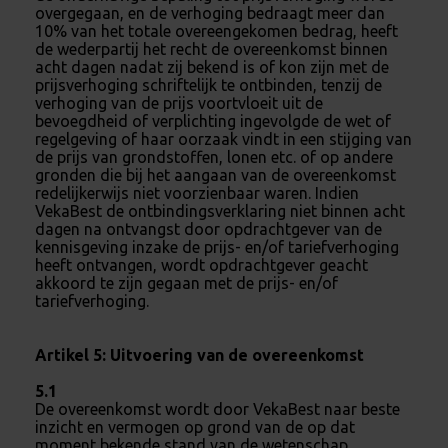
overgegaan, en de verhoging bedraagt meer dan
10% van het totale overeengekomen bedrag, heeft
de wederpartij het recht de overeenkomst binnen
acht dagen nadat zij bekend is of kon zijn met de
prijsverhoging schriftelijk te ontbinden, tenzij de
verhoging van de prijs voortvloeit uit de
bevoegdheid of verplichting ingevolgde de wet of
regelgeving of haar oorzaak vindt in een stijging van
de prijs van grondstoffen, lonen etc. of op andere
gronden die bij het aangaan van de overeenkomst
redelijkerwijs niet voorzienbaar waren. Indien
VekaBest de ontbindingsverklaring niet binnen acht
dagen na ontvangst door opdrachtgever van de
kennisgeving inzake de prijs- en/of tariefverhoging
heeft ontvangen, wordt opdrachtgever geacht
akkoord te zijn gegaan met de prijs- en/of
tariefverhoging.
Artikel 5: Uitvoering va
n de overeenkomst
5.1
De overeenkomst wordt door VekaBest naar beste
inzicht en vermogen op grond van de op dat
moment bekende stand van de wetenschap