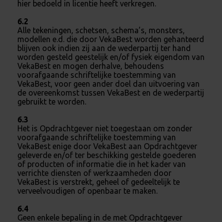
hier bedoeld in licentie heeft verkregen.
6.2
Alle tekeningen, schetsen, schema’s, monsters,
modellen e.d. die door VekaBest worden gehanteerd
blijven ook indien zij aan de wederpartij ter hand
worden gesteld geestelijk en/of fysiek eigendom van
VekaBest en mogen derhalve, behoudens
voorafgaande schriftelijke toestemming van
VekaBest, voor geen ander doel dan uitvoering van
de overeenkomst tussen VekaBest en de wederpartij
gebruikt te worden.
6.3
Het is Opdrachtgever niet toegestaan om zonder
voorafgaande schriftelijke toestemming van
VekaBest enige door VekaBest aan Opdrachtgever
geleverde en/of ter beschikking gestelde goederen
of producten of informatie die in het kader van
verrichte diensten of werkzaamheden door
VekaBest is verstrekt, geheel of gedeeltelijk te
verveelvoudigen of openbaar te maken.
6.4
Geen enkele bepaling in de met Opdrachtgever