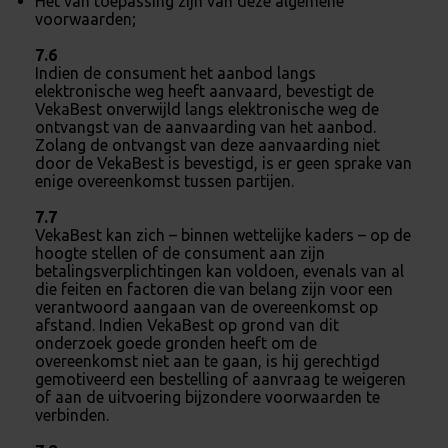
Het van toepassing zijn van deze algemene
voorwaarden;
7.6
Indien de consument het aanbod langs
elektronische weg heeft aanvaard, bevestigt de
VekaBest onverwijld langs elektronische weg de
ontvangst van de aanvaarding van het aanbod.
Zolang de ontvangst van deze aanvaarding niet
door de VekaBest is bevestigd, is er geen sprake van
enige overeenkomst tussen partijen.
7.7
VekaBest kan zich – binnen wettelijke kaders – op de
hoogte stellen of de consument aan zijn
betalingsverplichtingen kan voldoen, evenals van al
die feiten en factoren die van belang zijn voor een
verantwoord aangaan van de overeenkomst op
afstand. Indien VekaBest op grond van dit
onderzoek goede gronden heeft om de
overeenkomst niet aan te gaan, is hij gerechtigd
gemotiveerd een bestelling of aanvraag te weigeren
of aan de uitvoering bijzondere voorwaarden te
verbinden.