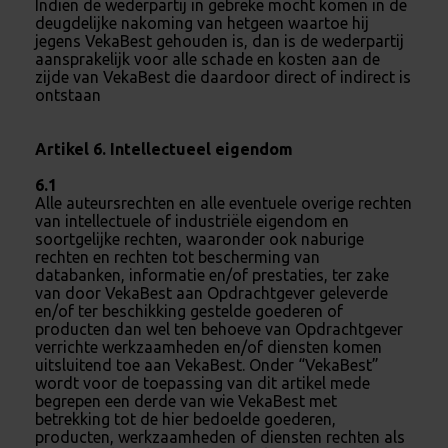
Indien de wederpartij in gebreke mocht komen in de
deugdelijke nakoming van hetgeen waartoe hij
jegens VekaBest gehouden is, dan is de wederpartij
aansprakelijk voor alle schade en kosten aan de
zijde van VekaBest die daardoor direct of indirect is
ontstaan
Artikel 6. Intellectueel eigendom
6.1
Alle auteursrechten en alle eventuele overige rechten
van intellectuele of industriële eigendom en
soortgelijke rechten, waaronder ook naburige
rechten en rechten tot bescherming van
databanken, informatie en/of prestaties, ter zake
van door VekaBest aan Opdrachtgever geleverde
en/of ter beschikking gestelde goederen of
producten dan wel ten behoeve van Opdrachtgever
verrichte werkzaamheden en/of diensten komen
uitsluitend toe aan VekaBest. Onder “VekaBest”
wordt voor de toepassing van dit artikel mede
begrepen een derde van wie VekaBest met
betrekking tot de hier bedoelde goederen,
producten, werkzaamheden of diensten rechten als