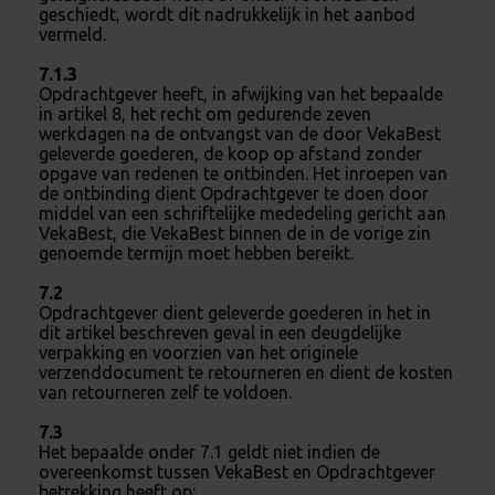
geschiedt, wordt dit nadrukkelijk in het aanbod
vermeld.
7.1.3
Opdrachtgever heeft, in afwijking van het bepaalde
in artikel 8, het recht om gedurende zeven
werkdagen na de ontvangst van de door VekaBest
geleverde goederen, de koop op afstand zonder
opgave van redenen te ontbinden. Het inroepen van
de ontbinding dient Opdrachtgever te doen door
middel van een schriftelijke mededeling gericht aan
VekaBest, die VekaBest binnen de in de vorige zin
genoemde termijn moet hebben bereikt.
7.2
Opdrachtgever dient geleverde goederen in het in
dit artikel beschreven geval in een deugdelijke
verpakking en voorzien van het originele
verzenddocument te retourneren en dient de kosten
van retourneren zelf te voldoen.
7.3
Het bepaalde onder 7.1 geldt niet indien de
overeenkomst tussen VekaBest en Opdrachtgever
betrekking heeft op: