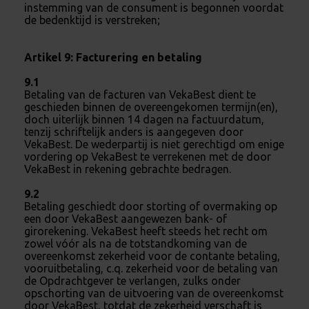
instemming van de consument is begonnen voordat
de bedenktijd is verstreken;
Artikel 9: Facturering en betaling
9.1
Betaling van de facturen van VekaBest dient te
geschieden binnen de overeengekomen termijn(en),
doch uiterlijk binnen 14 dagen na factuurdatum,
tenzij schriftelijk anders is aangegeven door
VekaBest. De wederpartij is niet gerechtigd om enige
vordering op VekaBest te verrekenen met de door
VekaBest in rekening gebrachte bedragen.
9.2
Betaling geschiedt door storting of overmaking op
een door VekaBest aangewezen bank- of
girorekening. VekaBest heeft steeds het recht om
zowel vóór als na de totstandkoming van de
overeenkomst zekerheid voor de contante betaling,
vooruitbetaling, c.q. zekerheid voor de betaling van
de Opdrachtgever te verlangen, zulks onder
opschorting van de uitvoering van de overeenkomst
door VekaBest, totdat de zekerheid verschaft is