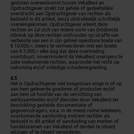
gesloten overeenkomst tussen VekaBest en
Opdrachtgever strekt tot gehele of gedeeltelijke
overdracht aan Opdrachtgever van rechten als
bedoeld in dit artikel, tenzij uitdrukkelijk schriftelijk
overeengekomen. Opdrachtgever erkent deze
rechten en zal zich van iedere vorm van (in)directe
inbreuk op deze rechten onthouden op straffe van
verbeurte van een in zijn geheel opeisbare boete van
€ 10.000,=, ineens te vermeerderen met een boete
van € 5.000,= elke dag dat deze overtreding
voortduurt, onverminderd de VekaBest overigens te
zake toekomende rechten, waaronder het recht op
nakoming en/of volledige schadevergoeding.
6.5
Het is Opdrachtgever niet toegestaan enige in of op
aan hem geleverde goederen of producten en/of
aan hem uit hoofde van de verrichting van
werkzaamheden en/of diensten door VekaBest ter
beschikking gestelde documentatie of
gegevensdragers, e.e.a. in de meest ruime betekenis,
voorkomende aanduiding omtrent rechten als
bedoeld in dit artikel of aanduiding van merken of
handelsnamen van VekaBest of derden te (doen)
wijzigen of te (doen) verwijderen.