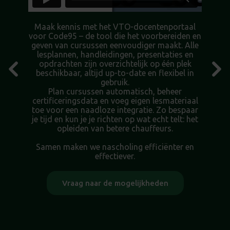
Maak kennis met het VTO-docentenportaal
voor Code95 – de tool die het voorbereiden en
geven van cursussen eenvoudiger maakt. Alle
lesplannen, handleidingen, presentaties en
opdrachten zijn overzichtelijk op één plek
beschikbaar, altijd up-to-date en flexibel in
gebruik.
Plan cursussen automatisch, beheer
certificeringsdata en voeg eigen lesmateriaal
toe voor een naadloze integratie. Zo bespaar
je tijd en kun je je richten op wat echt telt: het
ds
opleiden van betere chauffeurs.
k.
k
ls
Samen maken we nascholing efficiënter en
effectiever.
je
Vraag naar de mogelijkheden
cu
S