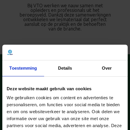
Bij VTO werken we nauw samen met
opleiders en professionals uit het
beroepsveld. Dankzij deze samenwerkingen
ontwikkelen we lesmateriaal dat perfect
aansluit op de praktijk en de behoeften
van de branche.
Toestemming
Details
Over
Wat biedt VTO aan?
Wij bieden een uitgebreid assortiment aan producten en
Deze website maakt gebruik van cookies
diensten,
speciaal ontworpen om de leerervaring van je cursisten te
We gebruiken cookies om content en advertenties te
optimaliseren:
personaliseren, om functies voor social media te bieden
en om ons websiteverkeer te analyseren. Ook delen we
informatie over uw gebruik van onze site met onze
partners voor social media, adverteren en analyse. Deze