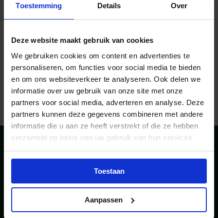
Toestemming
Details
Over
Deze website maakt gebruik van cookies
Oefenexamens
We gebruiken cookies om content en advertenties te
Vrachtauto
personaliseren, om functies voor social media te bieden
en om ons websiteverkeer te analyseren. Ook delen we
10-10-2025
informatie over uw gebruik van onze site met onze
partners voor social media, adverteren en analyse. Deze
partners kunnen deze gegevens combineren met andere
informatie die u aan ze heeft verstrekt of die ze hebben
verzameld op basis van uw gebruik van hun services.
Toestaan
Bezoekadres
Postadres
De Dieze 22
Postbus 221
Aanpassen
5684 PT Best
5680 AE Best
+31 (0)40 - 214 00 80