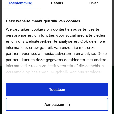
Toestemming
Details
Over
Deze website maakt gebruik van cookies
Complete
We gebruiken cookies om content en advertenties te
lespakketten Taxi
personaliseren, om functies voor social media te bieden
en om ons websiteverkeer te analyseren. Ook delen we
10-10-2025
informatie over uw gebruik van onze site met onze
partners voor social media, adverteren en analyse. Deze
partners kunnen deze gegevens combineren met andere
informatie die u aan ze heeft verstrekt of die ze hebben
verzameld op basis van uw gebruik van hun services.
Toestaan
Bezoekadres
Postadres
De Dieze 22
Postbus 221
Aanpassen
5684 PT Best
5680 AE Best
+31 (0)40 - 214 00 80