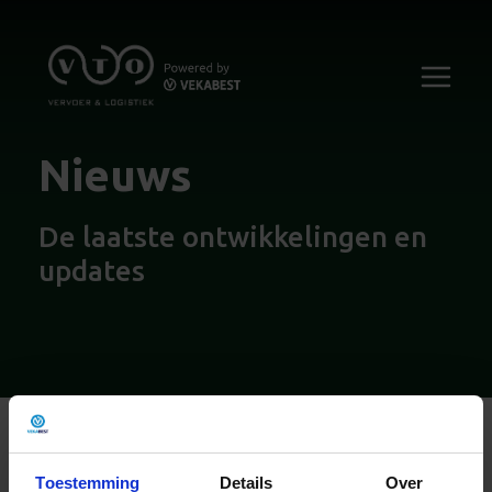
Nieuws
De laatste ontwikkelingen en
updates
Naar nieuwsoverzicht
Toestemming
Details
Over