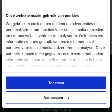
Deze website maakt gebruik van cookies
Camper
We gebruiken cookies om content en advertenties te
personaliseren, om functies voor social media te bieden
20-08-2025
en om ons websiteverkeer te analyseren. Ook delen we
informatie over uw gebruik van onze site met onze
partners voor social media, adverteren en analyse. Deze
partners kunnen deze gegevens combineren met andere
informatie die u aan ze heeft verstrekt of die ze hebben
verzameld op basis van uw gebruik van hun services.
Toestaan
Bezoekadres
Postadres
De Dieze 22
Postbus 221
5684 PT Best
5680 AE Best
Aanpassen
+31 (0)40 - 214 00 80
info@vekabest.nl
Openingstijden