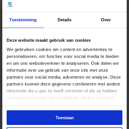
26-06-2025
Vanaf 1 juli 2025 wordt het verplicht om een
Toestemming
Details
Over
aanvullende verkeersveiligheidscursus te volgen als
je met een B-rijbewijs een elektrische bedrijfswagen
van 3.501 tot 4.250 kg wilt besturen. Deze nieuwe
wetgeving maakt het mogelijk dat duurzame
Deze website maakt gebruik van cookies
voertuigen tot en met 4.250 kg kunnen worden
bestuurd met een ‘gewoon’ autorijbewijs (B).
We gebruiken cookies om content en advertenties te
Onze nieuwe e-learning module is speciaal
personaliseren, om functies voor social media te bieden
ontwikkeld om aan deze verplichting te voldoen.
en om ons websiteverkeer te analyseren. Ook delen we
Waarom is dit belangrijk?
informatie over uw gebruik van onze site met onze
Vanaf 1 januari 2025 zijn er emissievrije zones
partners voor social media, adverteren en analyse. Deze
ingevoerd in Nederlandse steden.Denk aan drukke
stadscentra waar kwetsbare verkeersdeelnemers,
partners kunnen deze gegevens combineren met andere
zoals fietsers en voetgangers, domineren.
informatie die u aan ze heeft verstrekt of die ze hebben
Bestuurders van zwaardere elektrische voertuigen
moeten zich bewust zijn van de unieke uitdagingen,
verzameld op basis van uw gebruik van hun services.
zoals het hogere gewicht en de specifieke
technologie van deze voertuigen, om ongelukken te
voorkomen en bij te dragen aan een veiligere
verkeersomgeving.
Toestaan
Wat biedt de module?