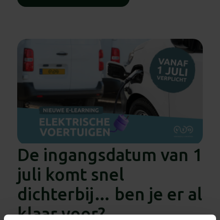
De ingangsdatum van 1
juli komt snel
dichterbij… ben je er al
klaar voor?