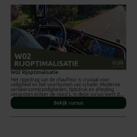
W02 Rijoptimalisatie
Het rijgedrag van de chauffeur is cruciaal voor
veiligheid en het voorkomen van schade. Moderne
verkeersomstandigheden, tijdsdruk en afleiding
vergroten echter de risico’s. In deze cursus leert de
chauffeur hoe hij situaties beter kan inschatten en
Bekijk cursus
zijn rijstijl kan optimaliseren voor een veiligere en
efficiëntere rit.
De cursus W02 Rijoptimalisatie is ook beschikbaar in
het Engels en als e-learning voor DAF en als e-
learning in combinatie met een door CCV
gecertificeerde simulator.