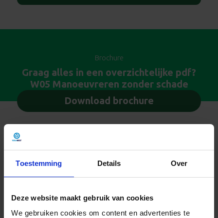
Brochure
Graag alles in een overzichtelijke pdf?
W05 Manoeuvreren zonder schade
Download brochure
Toestemming
Details
Over
Eenvoudig certificeren
Deze website maakt gebruik van cookies
We gebruiken cookies om content en advertenties te
Certificeer deze cursus eenvoudig en snel bij het CBR met