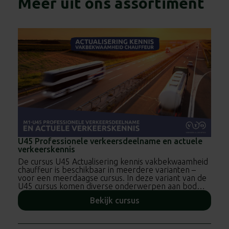
Meer uit ons assortiment
U45 Professionele verkeersdeelname en actuele
verkeerskennis
De cursus U45 Actualisering kennis vakbekwaamheid
chauffeur is beschikbaar in meerdere varianten –
voor een meerdaagse cursus. In deze variant van de
U45 cursus komen diverse onderwerpen aan bod
rondom actuele verkeersregels en professioneel
Bekijk cursus
verkeersgedrag. De training helpt chauffeurs om op
de hoogte te blijven van recente wijzigingen en leert
hen omgaan met risicovolle situaties.