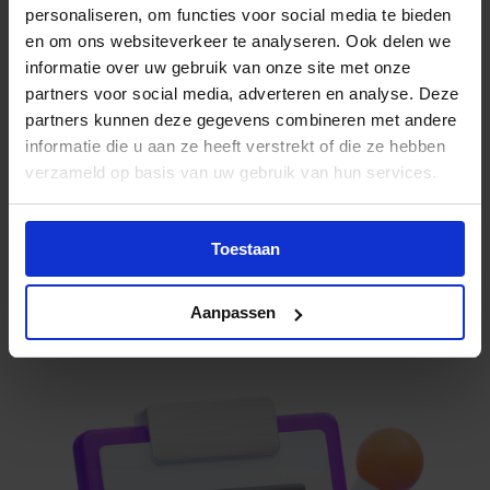
het VTO aanvraagformulier.
personaliseren, om functies voor social media te bieden
en om ons websiteverkeer te analyseren. Ook delen we
Stap 1:
Download het VTO-formulier
, kruis aan welke
informatie over uw gebruik van onze site met onze
cursussen je wilt certificeren.
partners voor social media, adverteren en analyse. Deze
Stap 2: Vul op de website van het CBR het
partners kunnen deze gegevens combineren met andere
aanvraagformulier
in en download deze.
informatie die u aan ze heeft verstrekt of die ze hebben
verzameld op basis van uw gebruik van hun services.
Stap 3: Mail het CBR- én het VTO-aanvraagformulier
naar
ccv.certificering@cbr.nl
en zet
info@vekabest.nl
in de cc.
Toestaan
Nog geen (nascholings)klant? Neem contact met ons op:
040 – 214 00 80
of
info@vekabest.nl
Aanpassen